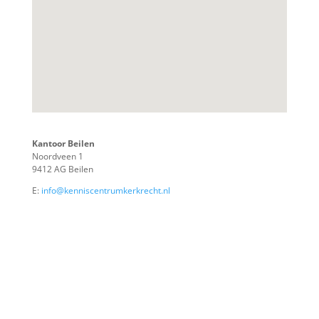
Kantoor Beilen
Noordveen 1
9412 AG Beilen
E:
info@kenniscentrumkerkrecht.nl