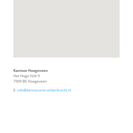
Kantoor Hoogeveen
Het Hoge Holt 9
7909 BE Hoogeveen
E:
info@kenniscentrumkerkrecht.nl