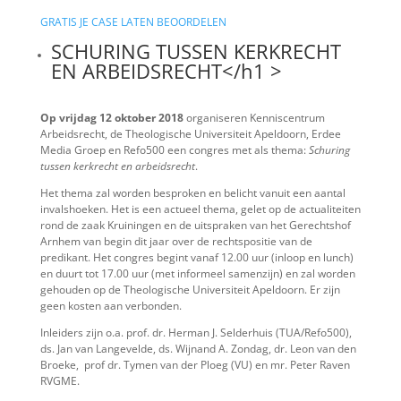
GRATIS JE CASE LATEN BEOORDELEN
SCHURING TUSSEN KERKRECHT
EN ARBEIDSRECHT</h1 >
Op vrijdag 12 oktober 2018
organiseren Kenniscentrum
Arbeidsrecht, de Theologische Universiteit Apeldoorn, Erdee
Media Groep en Refo500 een congres met als thema:
Schuring
tussen kerkrecht en arbeidsrecht
.
Het thema zal worden besproken en belicht vanuit een aantal
invalshoeken. Het is een actueel thema, gelet op de actualiteiten
rond de zaak Kruiningen en de uitspraken van het Gerechtshof
Arnhem van begin dit jaar over de rechtspositie van de
predikant. Het congres begint vanaf 12.00 uur (inloop en lunch)
en duurt tot 17.00 uur (met informeel samenzijn) en zal worden
gehouden op de Theologische Universiteit Apeldoorn. Er zijn
geen kosten aan verbonden.
Inleiders zijn o.a. prof. dr. Herman J. Selderhuis (TUA/Refo500),
ds. Jan van Langevelde, ds. Wijnand A. Zondag, dr. Leon van den
Broeke, prof dr. Tymen van der Ploeg (VU) en mr. Peter Raven
RVGME.